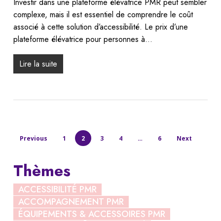
Investir dans une plateforme élévatrice PMR peut sembler
complexe, mais il est essentiel de comprendre le coût
associé à cette solution d’accessibilité. Le prix d’une
plateforme élévatrice pour personnes à…
Lire la suite
Previous
1
2
3
4
…
6
Next
Thèmes
ACCESSIBILITÉ PMR
ACCOMPAGNEMENT PMR
ÉQUIPEMENTS & ACCESSOIRES PMR