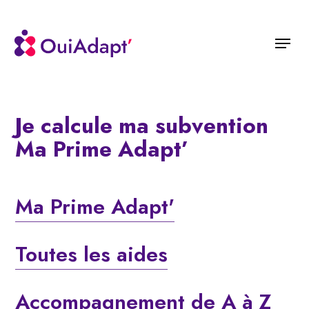
Skip
to
Menu
main
content
Je calcule ma subvention
Ma Prime Adapt’
Ma Prime Adapt'
Toutes les aides
Accompagnement de A à Z