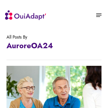
Skip
to
Menu
main
content
All Posts By
AuroreOA24